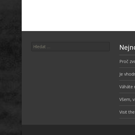
Posts
navigation
Vyhledávání
Nejno
Proč zv
Je vhodn
Váháte 
Všem, 
Visit t