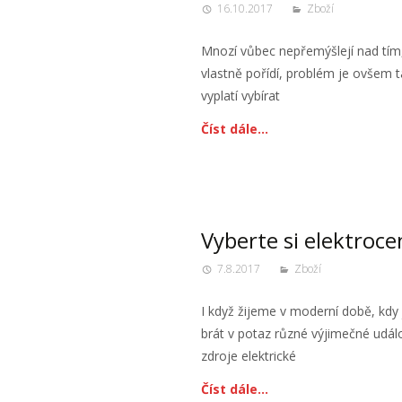
16.10.2017
Zboží
Mnozí vůbec nepřemýšlejí nad tím,
vlastně pořídí, problém je ovšem ta
vyplatí vybírat
Číst dále…
Vyberte si elektroce
7.8.2017
Zboží
I když žijeme v moderní době, kdy 
brát v potaz různé výjimečné udál
zdroje elektrické
Číst dále…