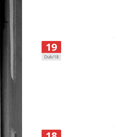
19
Dub/18
18