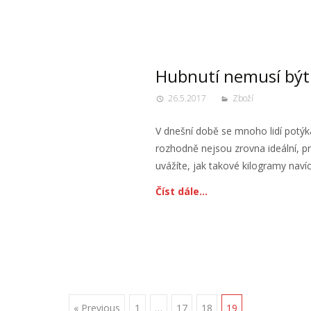
Hubnutí nemusí být
26.5.2017
Zboží
V dnešní době se mnoho lidí potýká
rozhodně nejsou zrovna ideální, pr
uvážíte, jak takové kilogramy naví
Číst dále…
« Previous
1
…
17
18
19