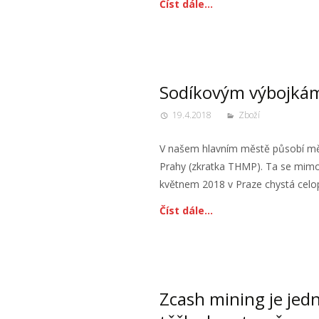
Číst dále…
Sodíkovým výbojkám
19.4.2018
Zboží
V našem hlavním městě působí mě
Prahy (zkratka THMP). Ta se mimo 
květnem 2018 v Praze chystá celo
Číst dále…
Zcash mining je jed