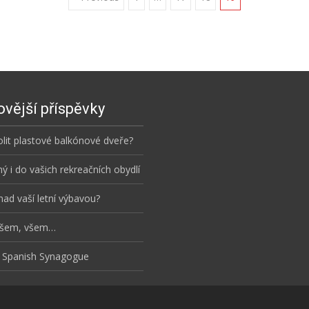
vější příspěvky
olit plastové balkónové dveře?
ý i do vašich rekreačních obydlí
nad vaší letní výbavou?
všem, všem…
he Spanish Synagogue