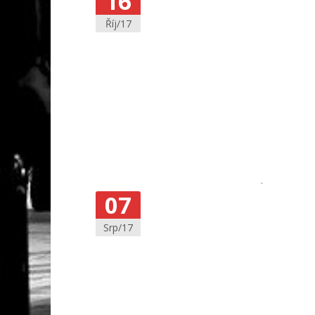
16
Říj/17
07
Srp/17