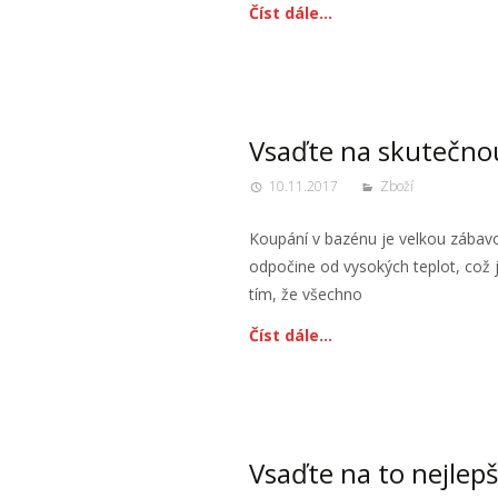
Číst dále…
Vsaďte na skutečnou
10.11.2017
Zboží
Koupání v bazénu je velkou zábavo
odpočine od vysokých teplot, což j
tím, že všechno
Číst dále…
Vsaďte na to nejlepš