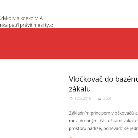
dykoliv a kdekoliv. A
nka patří právě mezi tyto.
Vločkovač do bazénu
zákalu
12.5.2018
Zboží
Základním principem vločkovačů a f
mezi drobnými částečkami zákalu 
prostoru nádrže, poněvadž se jed