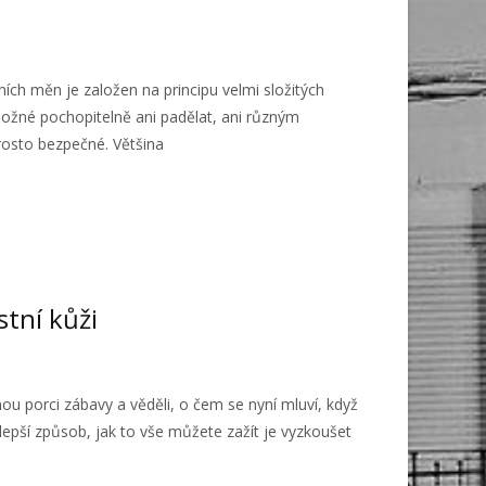
ních měn je založen na principu velmi složitých
možné pochopitelně ani padělat, ani různým
rosto bezpečné. Většina
stní kůži
nou porci zábavy a věděli, o čem se nyní mluví, když
jlepší způsob, jak to vše můžete zažít je vyzkoušet