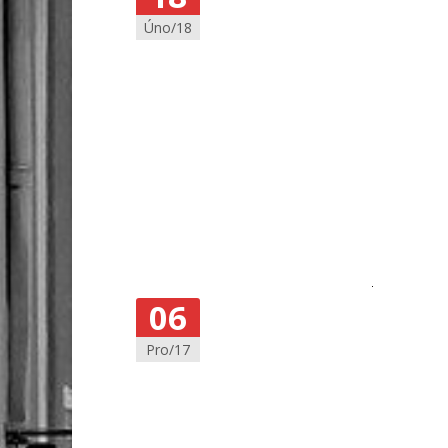
Úno/18
06
Pro/17