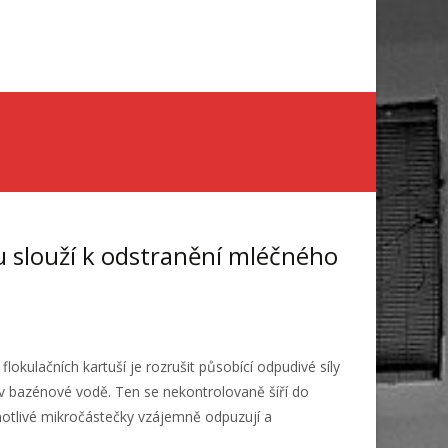
Skip
to
content
 slouží k odstranění mléčného
lokulačních kartuší je rozrušit působící odpudivé síly
v bazénové vodě. Ten se nekontrolovaně šíří do
notlivé mikročástečky vzájemně odpuzují a