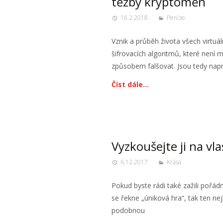
těžby kryptoměn
18.2.2018
Peníze
Vznik a průběh života všech virtuál
šifrovacích algoritmů, které není 
způsobem falšovat. Jsou tedy nap
Číst dále…
Vyzkoušejte ji na vla
6.12.2017
Krása
Pokud byste rádi také zažili pořád
se řekne „úniková hra“, tak ten ne
podobnou