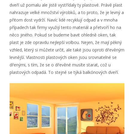
dveří už pomalu ale jistě vystřídaly ty plastové. Právě plast
nahrazuje velké množství výrobků, a to proto, že je levný a
přitom dost vydrží. Navíc lidé recyklují odpad a v mnoha
případech tak firmy využijí tento materiál a přetvoří ho na
něco jiného. Pokud se budeme bavit ohledně oken, tak
plast je zde opravdu nejlepší volbou. Nejen, že mají pěkný
vzhled, který si můžete určit, ale také jsou oproti dřevěným
levnější. Vlastnosti plastových oken jsou srovnatelné se
dřenými, s tím, že se o dřevěné musíte starat, což u
plastových odpadá. To stejné se týká balkónových dveří.