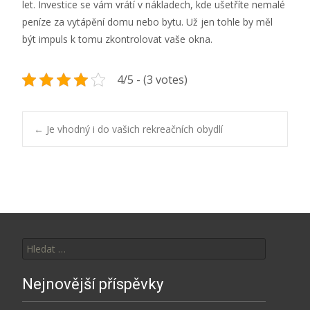
let. Investice se vám vrátí v nákladech, kde ušetříte nemalé
peníze za vytápění domu nebo bytu. Už jen tohle by měl
být impuls k tomu zkontrolovat vaše okna.
4/5 - (3 votes)
Post
←
Je vhodný i do vašich rekreačních obydlí
navigation
Vyhledávání
Nejnovější příspěvky