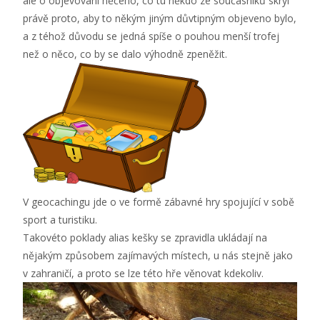
ale o objevování něčeho, co tu někdo ze současníků skryl
právě proto, aby to někým jiným důvtipným objeveno bylo,
a z téhož důvodu se jedná spíše o pouhou menší trofej
než o něco, co by se dalo výhodně zpeněžit.
V geocachingu jde o
ve formě zábavné hry spojující v sobě
sport a turistiku.
Takovéto poklady alias kešky se zpravidla ukládají na
nějakým způsobem zajímavých místech, u nás stejně jako
v zahraničí, a proto se lze této hře věnovat kdekoliv.