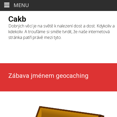
MENU
Cakb
Dobrých věcí je na světě k nalezení dost a dost. Kdykoliv a
kdekoliv. A troufáme si směle tvrdit, že naše internetová
stránka patří právě mezi tyto.
Skip
to
cont
Zábava jménem geocaching