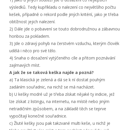
výsledků. Tedy kupříkladu o nalezení co největšího počtu
kešek, případně o rekord podle jiných kritérií, jako je třeba
obtížnost jejich nalezení.
2) Dále jde o pobavení se touto dobrodružnou a zábavnou
honbou za pokladem.
3) Jde o zdravý pohyb na čerstvém vzduchu, kterým člověk
udělá i něco pro své tělo.
4) Snaha o dosažení vytýčeného cíle a přitom poznávání
zajímavých míst.
A jak že se taková keška najde a pozná?
a) Ta klasická je zelená a dá se k ní dostat pouhým
zadáním souřadnic, na nichž se má nacházet.
b) U kešky modré už je třeba získat nějaké ty indicie, jež
lze získat z listingu, na internetu, na místě nebo jiným
netradičním způsobem, a na základě těch se teprve
vypočítají konečné souřadnice.
c) Žluté kešky jsou pak takzvané multi keše, u nichž je