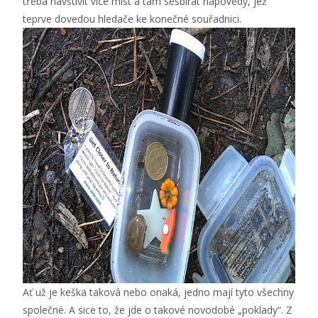
třeba navštívit více míst a tam sesbírat nápovědy, jež
teprve dovedou hledače ke konečné souřadnici.
Ať už je keška taková nebo onaká, jedno mají tyto všechny
společné. A sice to, že jde o takové novodobé „poklady“. Z