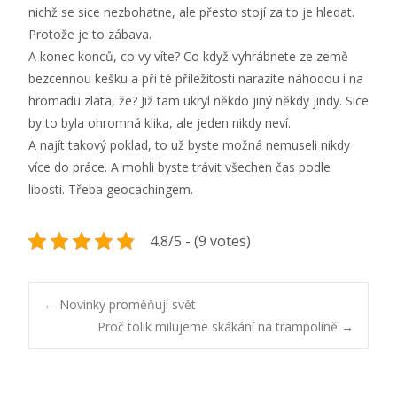
nichž se sice nezbohatne, ale přesto stojí za to je hledat.
Protože je to zábava.
A konec konců, co vy víte? Co když vyhrábnete ze země
bezcennou kešku a při té příležitosti narazíte náhodou i na
hromadu zlata, že? Již tam ukryl někdo jiný někdy jindy. Sice
by to byla ohromná klika, ale jeden nikdy neví.
A najít takový poklad, to už byste možná nemuseli nikdy
více do práce. A mohli byste trávit všechen čas podle
libosti. Třeba geocachingem.
4.8/5 - (9 votes)
Post
←
Novinky proměňují svět
Proč tolik milujeme skákání na trampolíně
→
navigation