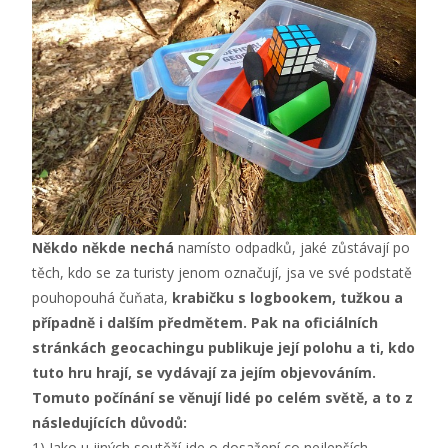
Někdo někde nechá
namísto odpadků, jaké zůstávají po
těch, kdo se za turisty jenom označují, jsa ve své podstatě
pouhopouhá čuňata,
krabičku s logbookem, tužkou a
případně i dalším předmětem. Pak na oficiálních
stránkách geocachingu publikuje její polohu a ti, kdo
tuto hru hrají, se vydávají za jejím objevováním.
Tomuto počínání se věnují lidé po celém světě, a to z
následujících důvodů:
1) Jako u jiných soutěží jde o dosažení co nejlepších