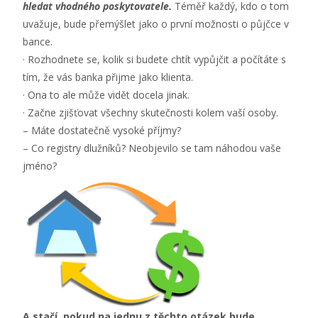
hledat vhodného poskytovatele.
Téměř každý, kdo o tom
uvažuje, bude přemýšlet jako o první možnosti o půjčce v
bance.
· Rozhodnete se, kolik si budete chtít vypůjčit a počítáte s
tím, že vás banka přijme jako klienta.
· Ona to ale může vidět docela jinak.
· Začne zjišťovat všechny skutečnosti kolem vaší osoby.
– Máte dostatečně vysoké příjmy?
– Co registry dlužníků? Neobjevilo se tam náhodou vaše
jméno?
A stačí, pokud na jednu z těchto otázek bude