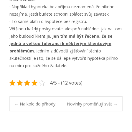
· Například hypotéka bez příjmu neznamená, že nikoho
nezajímá, jestli budete schopni splácet svůj závazek.
· To samé platí i o hypotéce bez registru.
Většinou každý poskytovatel alespoň nahlédne, jak na tom
jeho budoucí klient je.
Jen tím má být řečeno, že se
jedná o velkou toleranci k některým klientovým
problémům.
Jedním z důvodů zjišťování těchto
skutečností je i to, že se dá lépe vytvořit hypotéka přímo
na míru pro každého žadatele.
4/5 - (12 votes)
Post
←
Na kole do přírody
Novinky proměňují svět
→
navigation