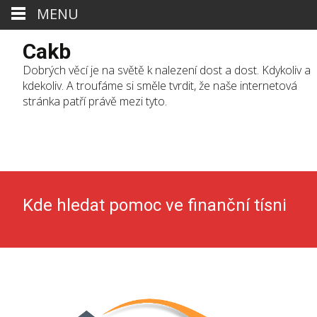
MENU
Cakb
Dobrých věcí je na světě k nalezení dost a dost. Kdykoliv a
kdekoliv. A troufáme si směle tvrdit, že naše internetová
stránka patří právě mezi tyto.
Skip
to
cont
Kde hledat pomoc ve finanční tísni