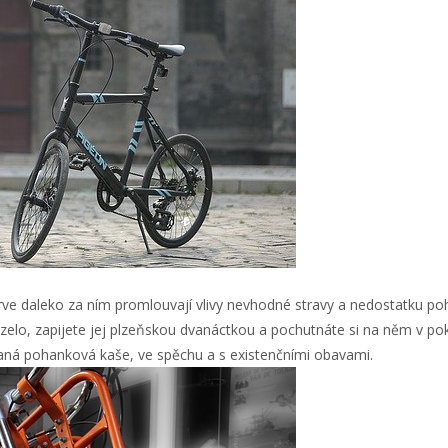
eprve daleko za ním promlouvají vlivy nevhodné stravy a nedostatku p
 zelo, zapijete jej plzeňskou dvanáctkou a pochutnáte si na něm v 
aná pohanková kaše, ve spěchu a s existenčními obavami.