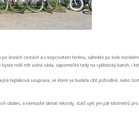
i po lesních cestách a v kopcovitém terénu, sáhněte po kole horském.
 byste měli mít volná záda, zapomeňte tedy na cyklistický batoh, i 
ejná tepláková souprava, ve které se budete cítit pohodlně, nebo šort
spoň obden, a nemusíte lámat rekordy, stačí ujet jen pár kilometrů p