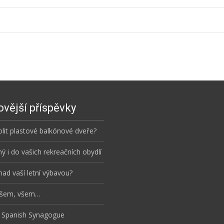
vější příspěvky
olit plastové balkónové dveře?
ý i do vašich rekreačních obydlí
nad vaší letní výbavou?
všem, všem…
he Spanish Synagogue