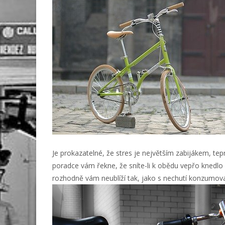
Je prokazatelné, že stres je největším zabijákem, t
poradce vám řekne, že sníte-li k obědu vepřo knedlo
rozhodně vám neublíží tak, jako s nechutí konzumov