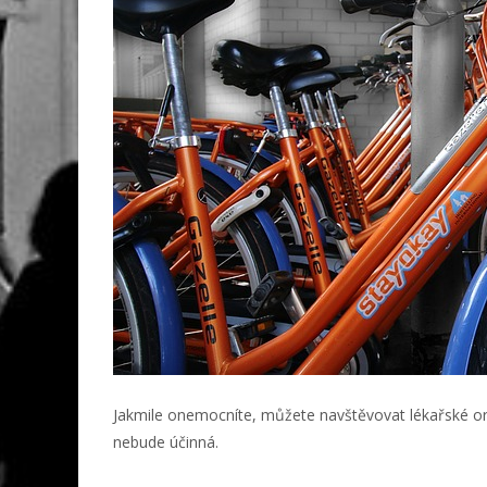
Jakmile onemocníte, můžete navštěvovat lékařské ord
nebude účinná.