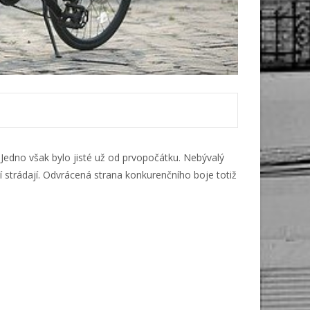
edno však bylo jisté už od prvopočátku. Nebývalý
zí strádají. Odvrácená strana konkurenčního boje totiž