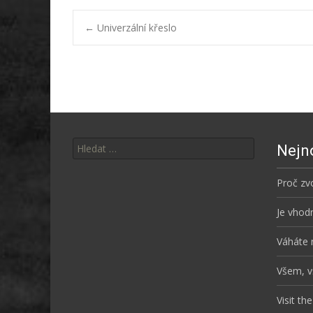
Post
←
Univerzální křeslo
navigation
Vyhledávání
Nejno
Proč zv
Je vhodn
Váháte 
Všem, 
Visit t