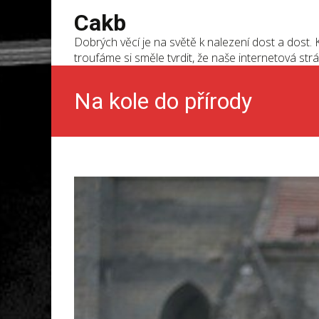
Cakb
Dobrých věcí je na světě k nalezení dost a dost. K
troufáme si směle tvrdit, že naše internetová strá
Na kole do přírody