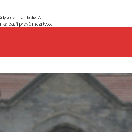
dykoliv a kdekoliv. A
nka patří právě mezi tyto.