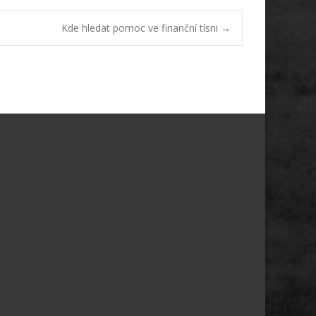
Kde hledat pomoc ve finanční tísni
→