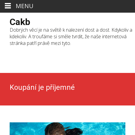
MENU
Cakb
Dobrých věcí je na světě k nalezení dost a dost. Kdykoliv a
kdekoliv. A troufáme si směle tvrdit, že naše internetová
stránka patří právě mezi tyto.
Skip
to
cont
Koupání je příjemné