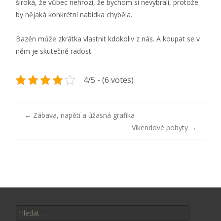
široká, že vůbec nehrozí, že bychom si nevybrali, protože
by nějaká konkrétní nabídka chyběla.
Bazén může zkrátka vlastnit kdokoliv z nás. A koupat se v
něm je skutečně radost.
4/5 - (6 votes)
Post
←
Zábava, napětí a úžasná grafika
Víkendové pobyty
→
navigation
Vyhledávání