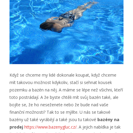
Když se chceme my lidé dokonale koupat, když chceme
mít takovou možnost kdykoliv, stačí si sehnat kousek
pozemku a bazén na něj. A máme se lépe než všichni, kteří
toto postrádají. A že byste chtěli mít svůj bazén také, ale
bojíte se, že ho neseženete nebo že bude nad vaše
finanční možnosti? Tak to se mýlíte. U nás se takové
bazény už také vyrábějí a také jsou tu takové
bazény na
prodej
https://www.bazenygluc.cz/
. A jejich nabídka je tak