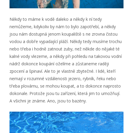
Někdy to máme k vodě daleko a někdy k ní tedy
nemůžeme, kdykoliv by nám to bylo zapotřebí, a někdy
jsou nám dostupná jenom koupaliště s ne zrovna čistou
vodou a dobře vypadající pláží.
Někdy tedy musíme trochu
nebo třeba i hodně zatnout zuby, než někde do nějaké té
kalné vody vlezeme, a někdy při pohledu na takovou vodní
nádrž dokonce koupání oželíme a zůstaneme raději
zpocení a špinaví.
Ale to je vlastně zbytečné. I lidé, kteří
nemají v rozumné vzdálenosti jezero, rybník, řeku nebo
třeba plovárnu, se mohou koupat, a to dokonce naprosto
dokonale. Protože jsou tu zařízení, která jim to umožňují.
A všichni je známe. Ano, jsou to bazény.