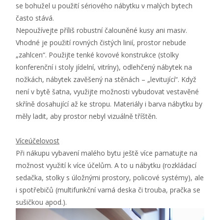
se bohužel u použití sériového nábytku v malých bytech
často stává.
Nepoužívejte příliš robustní čalouněné kusy ani masiv.
Vhodné je použití rovných čistých linií, prostor nebude
„zahlcen“. Použijte tenké kovové konstrukce (stolky
konferenční i stoly jídelní, vitríny), odlehčený nábytek na
nožkách, nábytek zavěšený na stěnách – „levitující“. Když
není v bytě šatna, využijte možnosti vybudovat vestavěné
skříně dosahující až ke stropu. Materiály i barva nábytku by
měly ladit, aby prostor nebyl vizuálně tříštěn.
Víceúčelovost
Při nákupu vybavení malého bytu ještě více pamatujte na
možnost využití k více účelům. A to u nábytku (rozkládací
sedačka, stolky s úložnými prostory, policové systémy), ale
i spotřebičů (multifunkční varná deska či trouba, pračka se
sušičkou apod.).