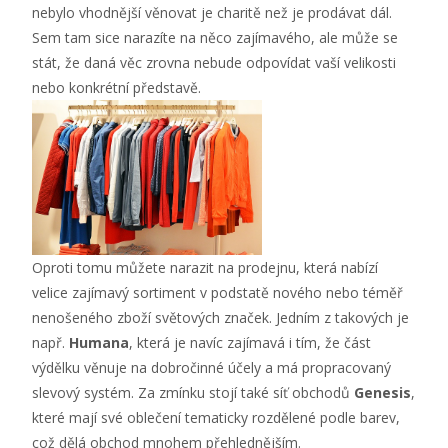
nebylo vhodnější věnovat je charitě než je prodávat dál.
Sem tam sice narazíte na něco zajímavého, ale může se
stát, že daná věc zrovna nebude odpovídat vaší velikosti
nebo konkrétní představě.
Oproti tomu můžete narazit na prodejnu, která nabízí
velice zajímavý sortiment v podstatě nového nebo téměř
nenošeného zboží světových značek. Jedním z takových je
např.
Humana
, která je navíc zajímavá i tím, že část
výdělku věnuje na dobročinné účely a má propracovaný
slevový systém. Za zmínku stojí také síť obchodů
Genesis
,
které mají své oblečení tematicky rozdělené podle barev,
což dělá obchod mnohem přehlednějším.