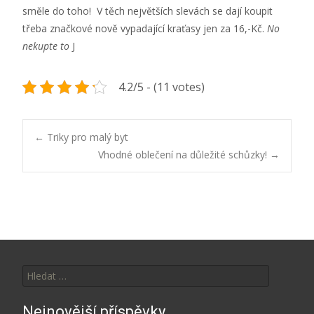
směle do toho! V těch největších slevách se dají koupit
třeba značkové nově vypadající kraťasy jen za 16,-Kč.
No
nekupte to
J
4.2/5 - (11 votes)
Post
←
Triky pro malý byt
Vhodné oblečení na důležité schůzky!
→
navigation
Vyhledávání
Nejnovější příspěvky