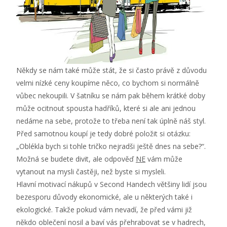
Někdy se nám také může stát, že si často právě z důvodu
velmi nízké ceny koupíme něco, co bychom si normálně
vůbec nekoupili. V šatníku se nám pak během krátké doby
může ocitnout spousta hadříků, které si ale ani jednou
nedáme na sebe, protože to třeba není tak úplně náš styl.
Před samotnou koupí je tedy dobré položit si otázku:
„Oblékla bych si tohle tričko nejradši ještě dnes na sebe?“.
Možná se budete divit, ale odpověď
NE
vám může
vytanout na mysli častěji, než byste si mysleli.
Hlavní motivací nákupů v Second Handech většiny lidí jsou
bezesporu důvody ekonomické, ale u některých také i
ekologické. Takže pokud vám nevadí, že před vámi již
někdo oblečení nosil a baví vás přehrabovat se v hadrech,