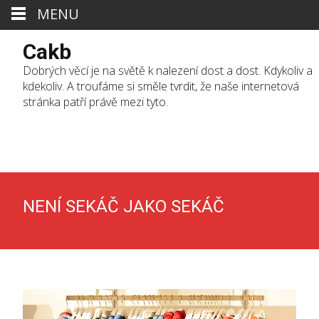
MENU
Cakb
Dobrých věcí je na světě k nalezení dost a dost. Kdykoliv a
kdekoliv. A troufáme si směle tvrdit, že naše internetová
stránka patří právě mezi tyto.
Skip
to
cont
NENÍ SEKÁČ JAKO SEKÁČ