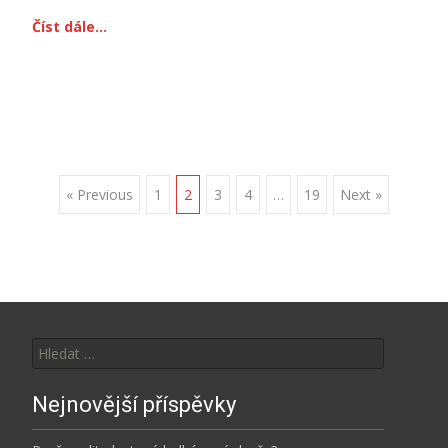
Číst dále…
Posts
« Previous
1
2
3
4
…
19
Next »
navigation
Vyhledávání
Nejnovější příspěvky