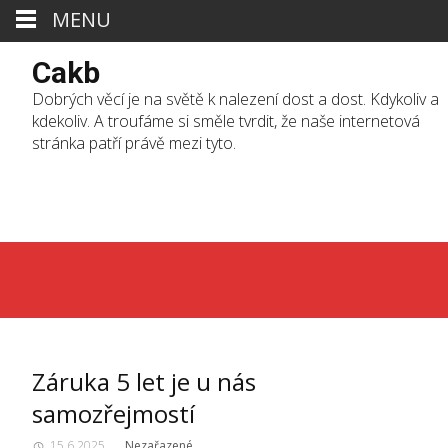
MENU
Cakb
Dobrých věcí je na světě k nalezení dost a dost. Kdykoliv a
kdekoliv. A troufáme si směle tvrdit, že naše internetová
stránka patří právě mezi tyto.
Skip
to
cont
Záruka 5 let je u nás
samozřejmostí
15.6.2025
Nezařazené