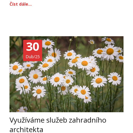
Číst dále…
30
Dub/25
Využíváme služeb zahradního
architekta