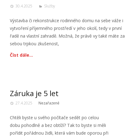
30.4.2025
Služby
Výstavba či rekonstrukce rodinného domu na sebe váže i
vytvoření příjemného prostředí v jeho okolí, tedy v první
řadě na vlastní zahradě. Možná, že právě vy také máte za
sebou trpkou zkušenost,
Číst dále…
Záruka je 5 let
27.4.2025
Nezařazené
Chtěli byste u svého počítače sedět po celou
dobu pohodlně a bez obtíží? Tak to byste si měli
pořídit pořádnou židli, která vám bude oporou při