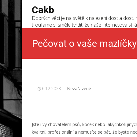
Cakb
Dobrých věcí je na světě k nalezení dost a dost. K
troufáme si směle tvrdit, že naše internetová strá
Pečovat o vaše mazlíčk
6.12.2023
Nezařazené
Jste i vy chovatelem psů, koček nebo jakýchkoli jinýc
kvalitní, profesionální a nemusíte se bát, že byste n