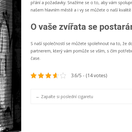
přání a požadavky. Snažíme se o to, aby vám spolupr
našem hlavním městě a i vy se můžete o naší kvalit
O vaše zvířata se postar
S naší společností se můžete spolehnout na to, že 
partnerem, který vám pomůže se vším, s čím potřebuje
čase.
3.6/5 - (14 votes)
Post
←
Zapalte si poslední cigaretu
navigation