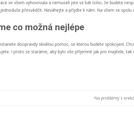
áce ve všem vyhovovala a nemuseli jste se bát toho, že budete nespok
ě jednoduše přesvědčit. Neváhejte a přijďte k nám. Na všem se spol
áme co možná nejlépe
dostanete doopravdy skvělou pomoc, se kterou budete spokojení. Ch
te. I proto se staráme, aby bylo vše příjemné jak pro majitele, tak
Na problémy s erekc