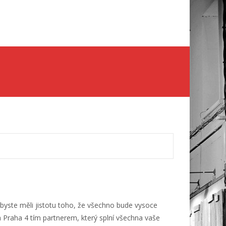
Skip
to
content
 abyste měli jistotu toho, že všechno bude vysoce
a Praha 4
tím partnerem, který splní všechna vaše