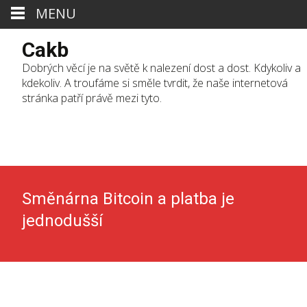
MENU
Cakb
Dobrých věcí je na světě k nalezení dost a dost. Kdykoliv a
kdekoliv. A troufáme si směle tvrdit, že naše internetová
stránka patří právě mezi tyto.
Skip
to
cont
Směnárna Bitcoin a platba je
jednodušší