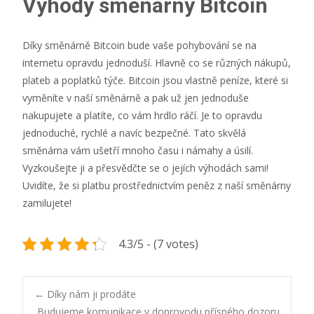
Výhody směnárny Bitcoin
Díky směnárně Bitcoin bude vaše pohybování se na
internetu opravdu jednoduší. Hlavně co se různých nákupů,
plateb a poplatků týče. Bitcoin jsou vlastně peníze, které si
vyměníte v naší směnárně a pak už jen jednoduše
nakupujete a platíte, co vám hrdlo ráčí. Je to opravdu
jednoduché, rychlé a navíc bezpečné. Tato skvělá
směnárna
vám ušetří mnoho času i námahy a úsilí.
Vyzkoušejte ji a přesvědčte se o jejích výhodách sami!
Uvidíte, že si platbu prostřednictvím peněz z naší směnárny
zamilujete!
4.3/5 - (7 votes)
Post
←
Díky nám ji prodáte
Budujeme komunikace v doprovodu přísného dozoru