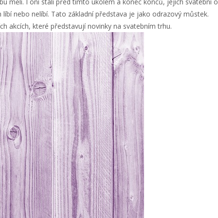
vatbu měli. I oni stáli před tímto úkolem a konec konců, jejich svatebn
 líbí nebo nelíbí. Tato základní představa je jako odrazový můstek.
h akcích, které představují novinky na svatebním trhu.