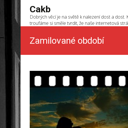
Cakb
Dobrých věcí je na světě k nalezení dost a dost. K
troufáme si směle tvrdit, že naše internetová strá
Zamilované období