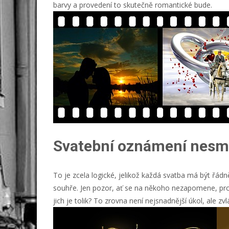
barvy a provedení to skutečně romantické bude.
Svatební oznámení nesm
To je zcela logické, jelikož každá svatba má být řádn
souhře. Jen pozor, ať se na někoho nezapomene, prot
jich je tolik? To zrovna není nejsnadnější úkol, ale zv