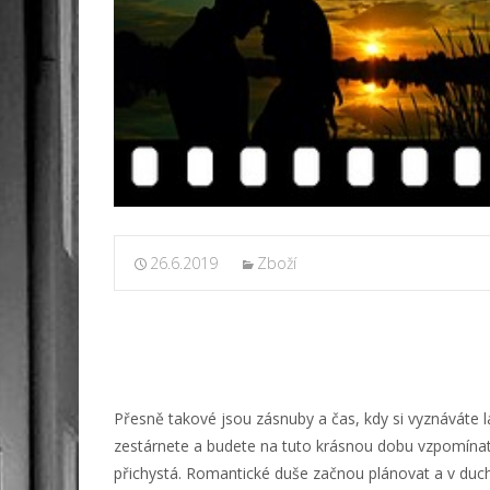
26.6.2019
Zboží
Přesně takové jsou zásnuby a čas, kdy si vyznáváte lá
zestárnete a budete na tuto krásnou dobu vzpomínat s
přichystá. Romantické duše začnou plánovat a v duchu