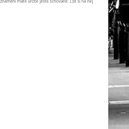
í oznámení máte určitě ještě schované. Lze si na něj