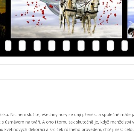
sku. Nic není složité, všechny hory se dají přenést a společně máte j
 úsměvem na tváři. A ono i tomu tak skutečně je, když manželství vyd
 květinových dekorací a srdíček různého provedení, chtějí nést celou