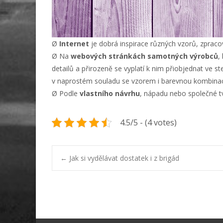
Ø
Internet
je dobrá inspirace různých vzorů, zpracov
Ø Na
webových stránkách samotných výrobců
,
detailů a přirozeně se vyplatí k nim přiobjednat ve st
v naprostém souladu se vzorem i barevnou kombinac
Ø Podle
vlastního návrhu
, nápadu nebo společné t
4.5/5 - (4 votes)
Post
←
Jak si vydělávat dostatek i z brigád
navigation