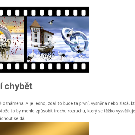
í chybět
ě oznámena. A je jedno, zdali to bude ta první, vysněná nebo zlatá, k
ože to by mohlo způsobit trochu rozruchu, který se těžko vysvětluje
ládnout se dá.