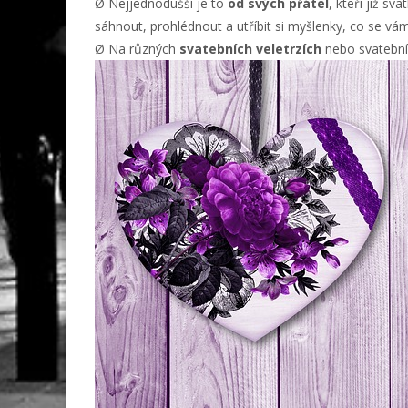
Ø Nejjednodušší je to
od svých přátel
, kteří již s
sáhnout, prohlédnout a utříbit si myšlenky, co se vám
Ø Na různých
svatebních veletrzích
nebo svatebníc