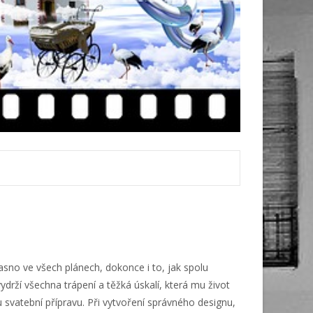
asno ve všech plánech, dokonce i to, jak spolu
rží všechna trápení a těžká úskalí, která mu život
 svatební přípravu. Při vytvoření správného designu,