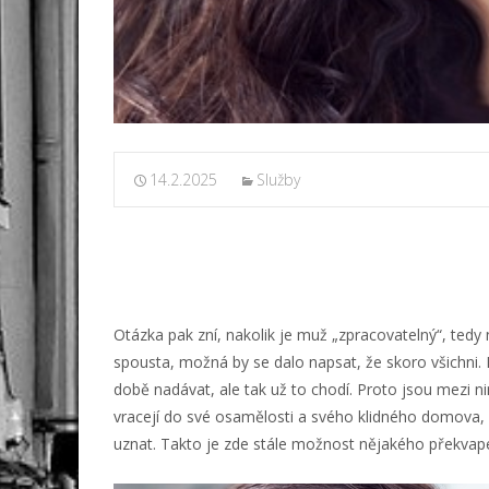
14.2.2025
Služby
Otázka pak zní, nakolik je muž „zpracovatelný“, tedy
spousta, možná by se dalo napsat, že skoro všichni.
době nadávat, ale tak už to chodí. Proto jsou mezi n
vracejí do své osamělosti a svého klidného domova, k
uznat. Takto je zde stále možnost nějakého překvape