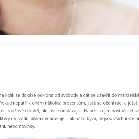
 na kolik se dokáže odklonit od svobody a dát se uzavřít do manželské
 Pokud nepatří k oněm několika procentům, jistě se ožení rád, a ješ
imi i mužové chrabří, ale lásce odolávající. Naprosto jim postačí set
terý mu žádní dívka nenarušuje. Tak už to bývá, nejsou všichni stejní
ní, nebo novinky.