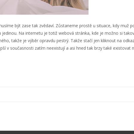
usíme být zase tak zvědaví. Zůstaneme prostě u situace, kdy muž 
 jedinou. Na internetu je totiž webová stránka, kde je možno si takov
jiného, takže je výběr opravdu pestrý. Takže stačí jen kliknout na od
ší v současnosti zatím neexistují a asi hned tak brzy také existovat 