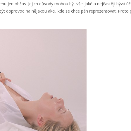
nu jen občas. Jejich důvody mohou být všelijaké a nejčastěji bývá úče
t doprovod na nějakou akci, kde se chce pán reprezentovat. Proto po