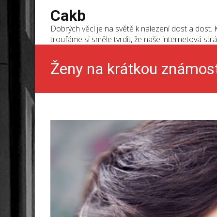
Cakb
Dobrých věcí je na světě k nalezení dost a dost. K
troufáme si směle tvrdit, že naše internetová strá
Ženy na krátkou známos