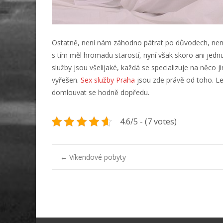
Ostatně, není nám záhodno pátrat po důvodech, nem
s tím měl hromadu starostí, nyní však skoro ani jednu
služby jsou všelijaké, každá se specializuje na něco 
vyřešen.
Sex služby Praha
jsou zde právě od toho. Lep
domlouvat se hodně dopředu.
4.6/5 - (7 votes)
Post
←
Víkendové pobyty
navigation