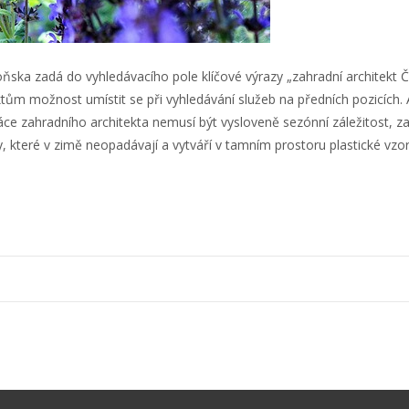
oňska zadá do vyhledávacího pole klíčové výrazy „zahradní architekt
m možnost umístit se při vyhledávání služeb na předních pozicích.
áce zahradního architekta nemusí být vysloveně sezónní záležitost, za
y, které v zimě neopadávají
a vytváří v tamním prostoru plastické vz