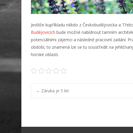
Jestliže kupříkladu někdo z Českobudějovicka a Třeb
Budějovicích
bude možné nabídnout tamním architektů
potenciálními zájemci a následné pracovní zadání.
Pr
období,
to znamená lze se tu soustředit na jehličnan
horské oblasti.
Post
←
Záruka je 5 let
navigation