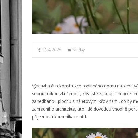
30.4.2025
Služby
Výstavba či rekonstrukce rodinného domu na sebe váže
sebou trpkou zkušenost, kdy jste zakoupili nebo zdě
zanedbanou plochu s náletovými křovinami, co by mo
zahradního architekta, tito lidé dovedou vhodně pora
příjezdová komunikace atd.