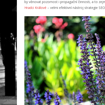
by věnovat pozornost i propagační činnosti, a to zej
Hradci Králové
– velmi efektivní nástroj strategie SE