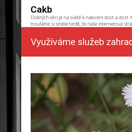
Cakb
Dobrých věcí je na světě k nalezení dost a dost. K
troufáme si směle tvrdit, že naše internetová strá
Využíváme služeb zahrad