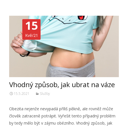
15
Kvě/21
Vhodný způsob, jak ubrat na váze
15.5.2021
Služby
Obezita nejenže nevypadá příliš pěkně, ale rovněž může
člověk zatraceně potrápit. Vyřešit tento případný problém
by tedy mělo být v zájmu obézního. Vhodný způsob, jak