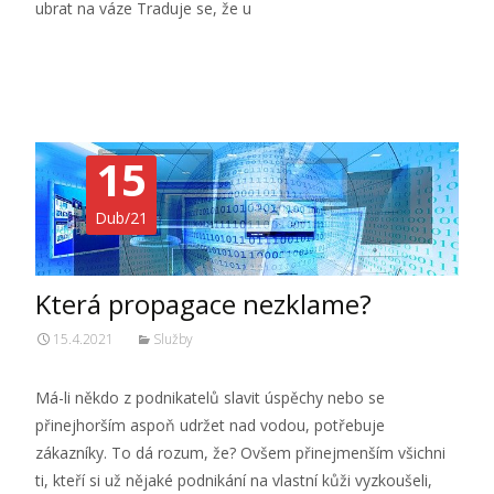
ubrat na váze Traduje se, že u
Číst dále…
15
Dub/21
Která propagace nezklame?
15.4.2021
Služby
Má-li někdo z podnikatelů slavit úspěchy nebo se
přinejhorším aspoň udržet nad vodou, potřebuje
zákazníky. To dá rozum, že? Ovšem přinejmenším všichni
ti, kteří si už nějaké podnikání na vlastní kůži vyzkoušeli,