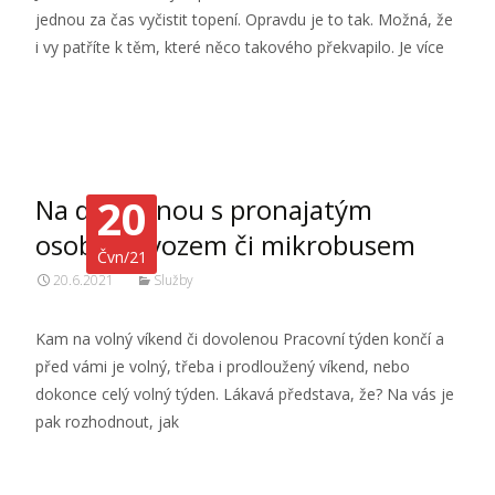
jednou za čas vyčistit topení. Opravdu je to tak. Možná, že
i vy patříte k těm, které něco takového překvapilo. Je více
Číst dále…
20
Na dovolenou s pronajatým
osobním vozem či mikrobusem
Čvn/21
20.6.2021
Služby
Kam na volný víkend či dovolenou Pracovní týden končí a
před vámi je volný, třeba i prodloužený víkend, nebo
dokonce celý volný týden. Lákavá představa, že? Na vás je
pak rozhodnout, jak
Číst dále…