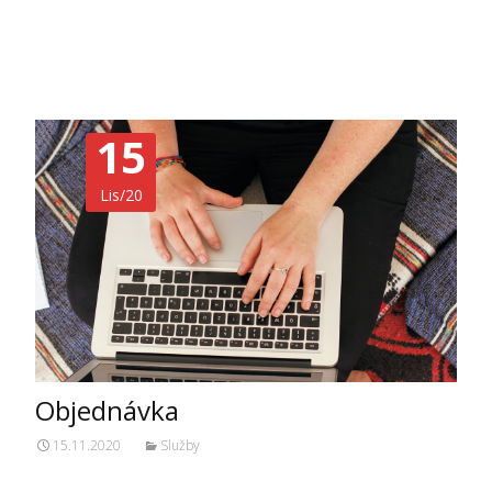
Číst dále…
15
Lis/20
Objednávka
15.11.2020
Služby