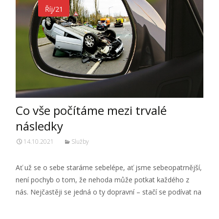
Říj/21
Co vše počítáme mezi trvalé
následky
14.10.2021
Služby
Ať už se o sebe staráme sebelépe, ať jsme sebeopatrnější,
není pochyb o tom, že nehoda může potkat každého z
nás. Nejčastěji se jedná o ty dopravní – stačí se podívat na
Číst dále…