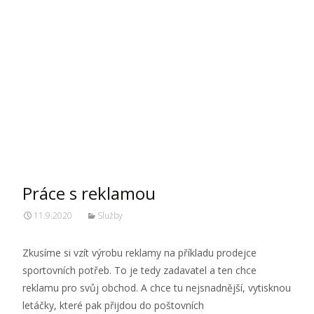
sportovních potřeb. To je tedy zadavatel a ten chce
reklamu pro svůj obchod. A chce tu nejsnadnější, vytisknou
letáčky, které pak přijdou do poštovních
Číst dále…
Posts
« Previous
1
2
3
4
Next »
navigation
Vyhledávání
Nejnovější příspěvky