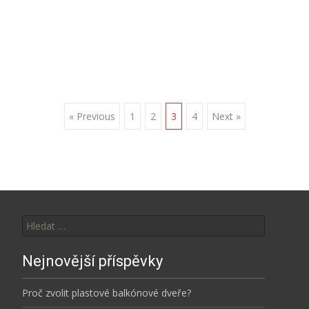
Proč zvolit plastové balkónové dveře?
Je vhodný i do vašich rekreačních obydlí
Váháte nad vaší letní výbavou?
Všem, všem, všem…
Visit the Spanish Synagogue
Copyright © Cakb
Powered by WordPress
, Designed and Developed by
templatesnext