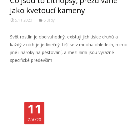
Co jsou to Lithopsy, přezdívané
jako kvetoucí kameny
5.11.2020
Služby
Svět rostlin je obdivuhodný, existují jich tisíce druhů a
každý z nich je jedinečný. Liší se v mnoha ohledech, mimo
jiné i nároky na pěstování, a mezi nimi jsou výrazně
specifické především
Číst dále…
11
Práce s reklamou
11.9.2020
Služby
Zář/20
Zkusíme si vzít výrobu reklamy na příkladu prodejce