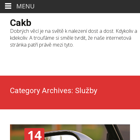
MENU
Cakb
Dobrých věcí je na světě k nalezení dost a dost. Kdykoliv a
kdekoliv. A troufáme si směle tvrdit, že naše internetová
stránka patří právě mezi tyto.
Skip
to
cont
Category Archives: Služby
14