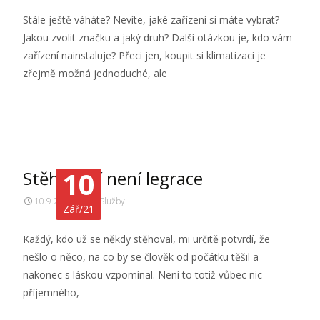
Stále ještě váháte? Nevíte, jaké zařízení si máte vybrat?
Jakou zvolit značku a jaký druh? Další otázkou je, kdo vám
zařízení nainstaluje? Přeci jen, koupit si klimatizaci je
zřejmě možná jednoduché, ale
Číst dále…
10
Stěhování není legrace
10.9.2021
Služby
Zář/21
Každý, kdo už se někdy stěhoval, mi určitě potvrdí, že
nešlo o něco, na co by se člověk od počátku těšil a
nakonec s láskou vzpomínal. Není to totiž vůbec nic
příjemného,
Číst dále…