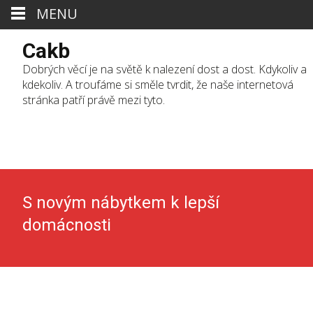
MENU
Cakb
Dobrých věcí je na světě k nalezení dost a dost. Kdykoliv a
kdekoliv. A troufáme si směle tvrdit, že naše internetová
stránka patří právě mezi tyto.
Skip
to
cont
S novým nábytkem k lepší
domácnosti