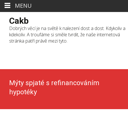
MENU
Cakb
Dobrých věcí je na světě k nalezení dost a dost. Kdykoliv a
kdekoliv. A troufáme si směle tvrdit, že naše internetová
stránka patří právě mezi tyto.
Skip
to
cont
Mýty spjaté s refinancováním
hypotéky