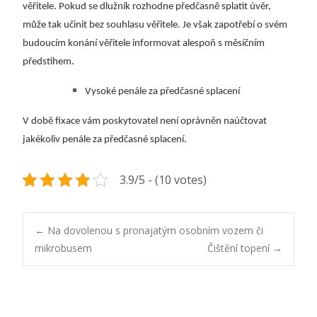
věřitele. Pokud se dlužník rozhodne předčasně splatit úvěr,
může tak učinit bez souhlasu věřitele. Je však zapotřebí o svém
budoucím konání věřitele informovat alespoň s měsíčním
předstihem.
Vysoké penále za předčasné splacení
V době fixace vám poskytovatel není oprávněn naúčtovat
jakékoliv penále za předčasné splacení.
3.9/5 - (10 votes)
Post
←
Na dovolenou s pronajatým osobním vozem či
mikrobusem
Čištění topení
→
navigation