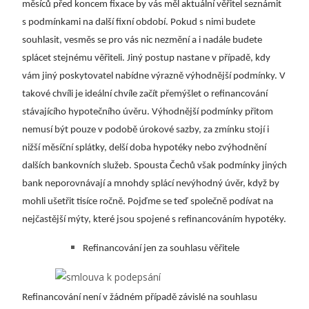
měsíců před koncem fixace by vás měl aktuální věřitel seznámit
s podmínkami na další fixní období. Pokud s nimi budete
souhlasit, vesměs se pro vás nic nezmění a i nadále budete
splácet stejnému věřiteli. Jiný postup nastane v případě, kdy
vám jiný poskytovatel nabídne výrazně výhodnější podmínky. V
takové chvíli je ideální chvíle začít přemýšlet o refinancování
stávajícího hypotečního úvěru. Výhodnější podmínky přitom
nemusí být pouze v podobě úrokové sazby, za zmínku stojí i
nižší měsíční splátky, delší doba hypotéky nebo zvýhodnění
dalších bankovních služeb. Spousta Čechů však podmínky jiných
bank neporovnávají a mnohdy splácí nevýhodný úvěr, když by
mohli ušetřit tisíce ročně. Pojďme se teď společně podívat na
nejčastější mýty, které jsou spojené s refinancováním hypotéky.
Refinancování jen za souhlasu věřitele
Refinancování není v žádném případě závislé na souhlasu