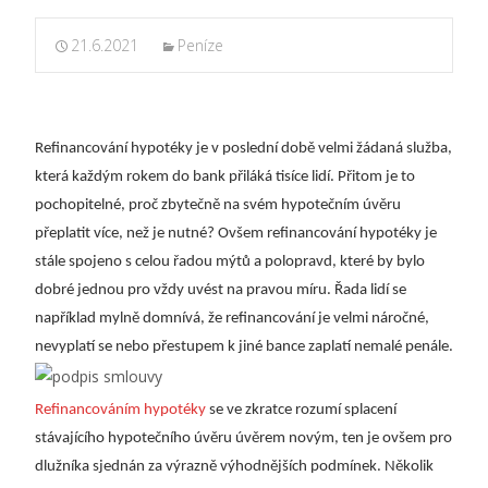
21.6.2021
Peníze
Refinancování hypotéky je v poslední době velmi žádaná služba,
která každým rokem do bank přiláká tisíce lidí. Přitom je to
pochopitelné, proč zbytečně na svém hypotečním úvěru
přeplatit více, než je nutné? Ovšem refinancování hypotéky je
stále
spojeno s celou řadou mýtů a polopravd, které by bylo
dobré jednou pro vždy uvést na
pravou míru. Řada lidí se
například mylně domnívá, že refinancování je velmi náročné,
nevyplatí se nebo přestupem k jiné bance zaplatí nemalé penále.
Refinancováním hypotéky
se ve zkratce rozumí splacení
stávajícího hypotečního úvěru úvěrem novým, ten je ovšem pro
dlužníka sjednán za výrazně výhodnějších podmínek. Několik